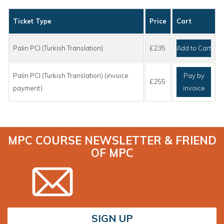
Ticket Type
Price
Cart
Palin PCI (Turkish Translation)
£235
Add to Cart
Palin PCI (Turkish Translation) (invoice
Pay by
£255
payment)
invoice
MPC COURSE NEWSLETTER & FRIEND
OF MPC
SIGN UP